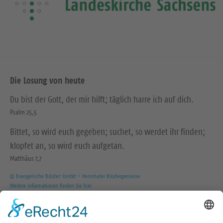
Die Losung von heute
Du bist der Gott, der mir hilft; täglich harre ich auf dich.
Psalm 25,5
Bittet, so wird euch gegeben; suchet, so werdet ihr finden;
klopfet an, so wird euch aufgetan.
Matthäus 7,7
© Evangelische Brüder-Unität – Herrnhuter Brüdergemeine
Weitere Informationen finden Sie hier
Wir in den sozialen Medien