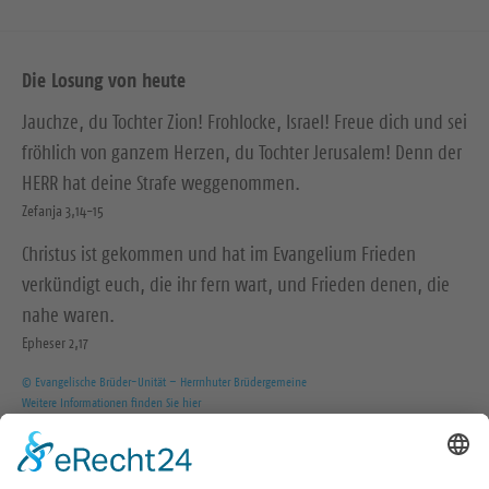
Die Losung von heute
Jauchze, du Tochter Zion! Frohlocke, Israel! Freue dich und sei
fröhlich von ganzem Herzen, du Tochter Jerusalem! Denn der
HERR hat deine Strafe weggenommen.
Zefanja 3,14-15
Christus ist gekommen und hat im Evangelium Frieden
verkündigt euch, die ihr fern wart, und Frieden denen, die
nahe waren.
Epheser 2,17
© Evangelische Brüder-Unität – Herrnhuter Brüdergemeine
Weitere Informationen finden Sie hier
Wir in den sozialen Medien