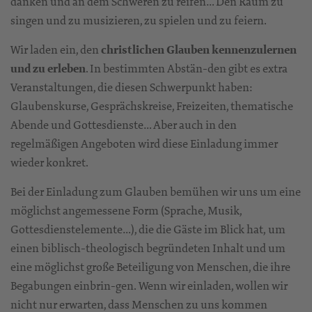
danken und an dem Schweren zu reifen… Den Raum zu
singen und zu musizieren, zu spielen und zu feiern.
Wir laden ein, den
christlichen Glauben kennenzulernen
und zu erleben
. In bestimmten Abstän-den gibt es extra
Veranstaltungen, die diesen Schwerpunkt haben:
Glaubenskurse, Gesprächskreise, Freizeiten, thematische
Abende und Gottesdienste… Aber auch in den
regelmäßigen Angeboten wird diese Einladung immer
wieder konkret.
Bei der Einladung zum Glauben bemühen wir uns um eine
möglichst angemessene Form (Sprache, Musik,
Gottesdienstelemente…), die die Gäste im Blick hat, um
einen biblisch-theologisch begründeten Inhalt und um
eine möglichst große Beteiligung von Menschen, die ihre
Begabungen einbrin-gen. Wenn wir einladen, wollen wir
nicht nur erwarten, dass Menschen zu uns kommen