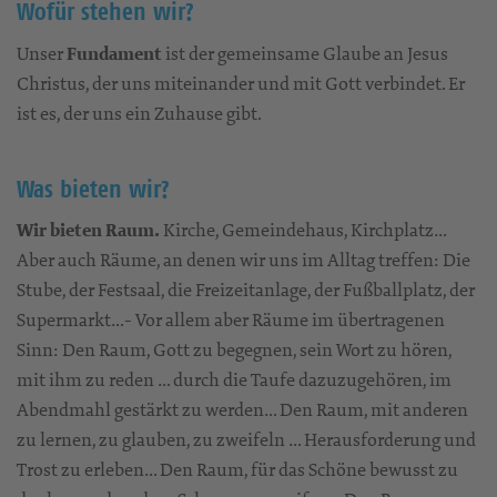
Wofür stehen wir?
Unser
Fundament
ist der gemeinsame Glaube an Jesus
Christus, der uns miteinander und mit Gott verbindet. Er
ist es, der uns ein Zuhause gibt.
Was bieten wir?
Wir bieten Raum.
Kirche, Gemeindehaus, Kirchplatz…
Aber auch Räume, an denen wir uns im Alltag treffen: Die
Stube, der Festsaal, die Freizeitanlage, der Fußballplatz, der
Supermarkt…- Vor allem aber Räume im übertragenen
Sinn: Den Raum, Gott zu begegnen, sein Wort zu hören,
mit ihm zu reden … durch die Taufe dazuzugehören, im
Abendmahl gestärkt zu werden… Den Raum, mit anderen
zu lernen, zu glauben, zu zweifeln … Herausforderung und
Trost zu erleben… Den Raum, für das Schöne bewusst zu