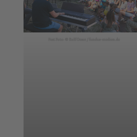
Fest Foto: © Rolf Oeser / fundus-medien.de