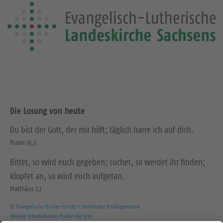
Die Losung von heute
Du bist der Gott, der mir hilft; täglich harre ich auf dich.
Psalm 25,5
Bittet, so wird euch gegeben; suchet, so werdet ihr finden;
klopfet an, so wird euch aufgetan.
Matthäus 7,7
© Evangelische Brüder-Unität – Herrnhuter Brüdergemeine
Weitere Informationen finden Sie hier