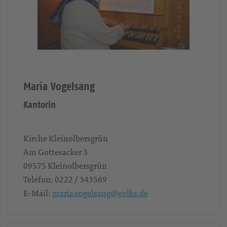
Maria Vogelsang
Kantorin
Kirche Kleinolbersgrün
Am Gottesacker 3
09575
Kleinolbersgrün
Telefon:
0222 / 343569
E-Mail:
maria.vogelsang@evlks.de