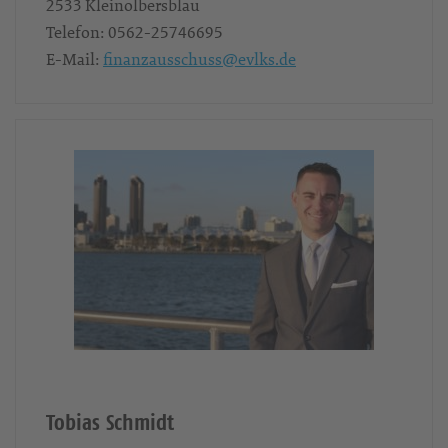
2533
Kleinolbersblau
Telefon:
0562-25746695
E-Mail:
finanzausschuss@evlks.de
Tobias Schmidt