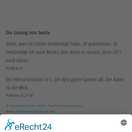
Die Losung von heute
Siehe, was ich früher verkündigt habe, ist gekommen. So
verkündige ich auch Neues; ehe denn es sprosst, lasse ich’s
euch hören.
Jesaja 42,9
Der Menschensohn ist’s, der den guten Samen sät. Der Acker
ist die Welt.
Matthäus 13,37-38
© Evangelische Brüder-Unität – Herrnhuter Brüdergemeine
Weitere Informationen finden Sie hier
Wir in den sozialen Medien