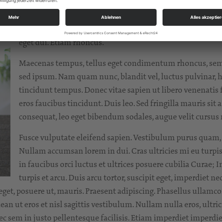
Aliquam lorem ante, dapibus in, viverra quis, feugiat a, tel
Quisque rutrum. Aenean imperdiet. Etiam ultricies nisi ve
eget dui. Etiam rhoncus.
Maecenas tempus, tellus eget condimentum rhoncus, sem 
sed ipsum. Nam quam nunc, blandit vel, luctus pulvinar, h
tincidunt tempus. Donec vitae sapien ut libero venenatis 
eros faucibus tincidunt. Duis leo. Sed fringilla mauris sit
consequat, leo eget bibendum sodales, augue velit cursus 
Fusce vulputate eleifend sapien. Vestibulum purus quam, 
Nullam accumsan lorem in dui. Cras ultricies mi eu turpis
in faucibus orci luctus et ultrices posuere cubilia Curae;
turpis et arcu. Duis arcu tortor, suscipit eget, imperdiet n
r eget, posuere ut, mauris. Praesent adipiscing. Phasellus ul
an ut eros et nisl sagittis vestibulum. Nullam nulla eros, ultri
nec sem in justo pellentesque facilisis. Etiam imperdiet imperdi