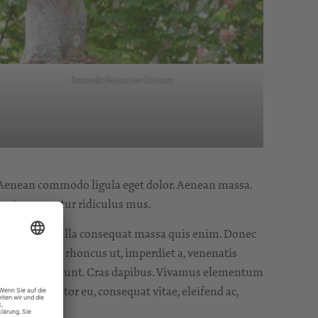
betende Statue im Grünen
. Aenean commodo ligula eget dolor. Aenean massa.
ontes, nascetur ridiculus mus.
m quis, sem. Nulla consequat massa quis enim. Donec
 In enim justo, rhoncus ut, imperdiet a, venenatis
. Integer tincidunt. Cras dapibus. Vivamus elementum
igula, porttitor eu, consequat vitae, eleifend ac,