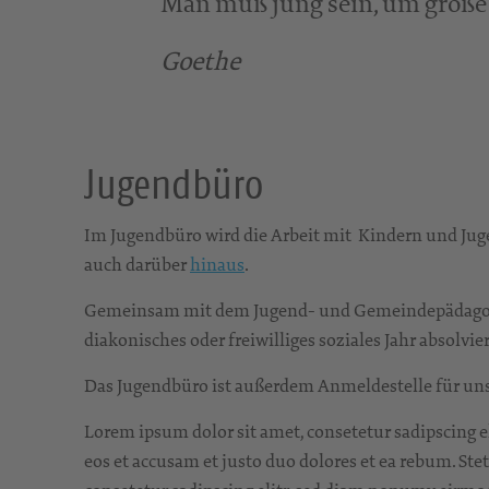
Man muß jung sein, um große 
Goethe
Jugendbüro
Im Jugendbüro wird die Arbeit mit Kindern und Juge
auch darüber
hinaus
.
Gemeinsam mit dem Jugend- und Gemeindepädagogen
diakonisches oder freiwilliges soziales Jahr absolv
Das Jugendbüro ist außerdem Anmeldestelle für uns
Lorem ipsum dolor sit amet, consetetur sadipscing e
eos et accusam et justo duo dolores et ea rebum. Ste