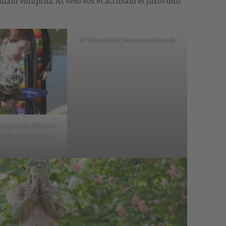
diam voluptua. At vero eos et accusam et justo duo
© Tobias Frick / fundus-medien.de
angelische Pfarrerin
 Hirschke / fundus-
dien.de