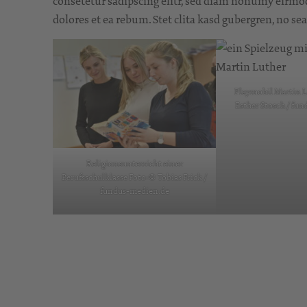
consetetur sadipscing elitr, sed diam nonumy eirmod
dolores et ea rebum. Stet clita kasd gubergren, no s
Playmobil Martin L
Esther Stosch / fu
Religionsunterricht einer
Berufsschulklasse Foto:© Tobias Frick /
fundus-medien.de