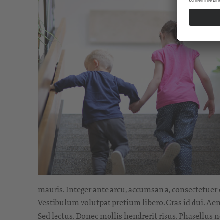
mauris. Integer ante arcu, accumsan a, consectetue
Vestibulum volutpat pretium libero. Cras id dui. Aene
Sed lectus. Donec mollis hendrerit risus. Phasellus 