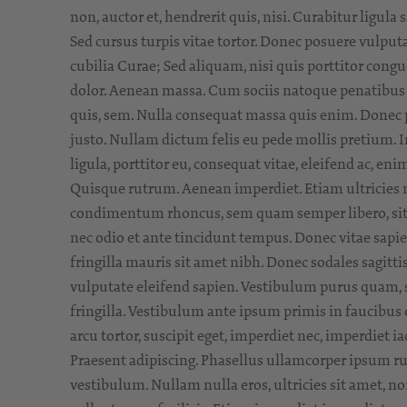
non, auctor et, hendrerit quis, nisi. Curabitur ligul
Sed cursus turpis vitae tortor. Donec posuere vulput
cubilia Curae; Sed aliquam, nisi quis porttitor cong
dolor. Aenean massa. Cum sociis natoque penatibus e
quis, sem. Nulla consequat massa quis enim. Donec pede
justo. Nullam dictum felis eu pede mollis pretium. 
ligula, porttitor eu, consequat vitae, eleifend ac, eni
Quisque rutrum. Aenean imperdiet. Etiam ultricies n
condimentum rhoncus, sem quam semper libero, sit a
nec odio et ante tincidunt tempus. Donec vitae sapien
fringilla mauris sit amet nibh. Donec sodales sagitt
vulputate eleifend sapien. Vestibulum purus quam, s
fringilla. Vestibulum ante ipsum primis in faucibus o
arcu tortor, suscipit eget, imperdiet nec, imperdiet 
Praesent adipiscing. Phasellus ullamcorper ipsum r
vestibulum. Nullam nulla eros, ultricies sit amet, n