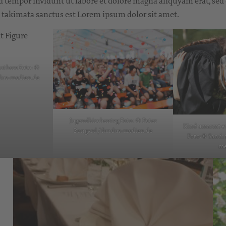
 tempor invidunt ut labore et dolore magna aliquyam erat, sed 
ea takimata sanctus est Lorem ipsum dolor sit amet.
uthers Foto: ©
ndus-medien.de
Jugendkirchentag Foto: © Peter
Kind umarmt ev
Bongard / fundus-medien.de
Foto:© Sandra
me