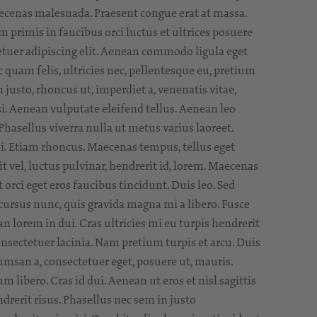
Maecenas malesuada. Praesent congue erat at massa.
 primis in faucibus orci luctus et ultrices posuere
tetuer adipiscing elit. Aenean commodo ligula eget
quam felis, ultricies nec, pellentesque eu, pretium
 justo, rhoncus ut, imperdiet a, venenatis vitae,
. Aenean vulputate eleifend tellus. Aenean leo
. Phasellus viverra nulla ut metus varius laoreet.
ui. Etiam rhoncus. Maecenas tempus, tellus eget
el, luctus pulvinar, hendrerit id, lorem. Maecenas
orci eget eros faucibus tincidunt. Duis leo. Sed
cursus nunc, quis gravida magna mi a libero. Fusce
lorem in dui. Cras ultricies mi eu turpis hendrerit
consectetuer lacinia. Nam pretium turpis et arcu. Duis
cumsan a, consectetuer eget, posuere ut, mauris.
bero. Cras id dui. Aenean ut eros et nisl sagittis
drerit risus. Phasellus nec sem in justo