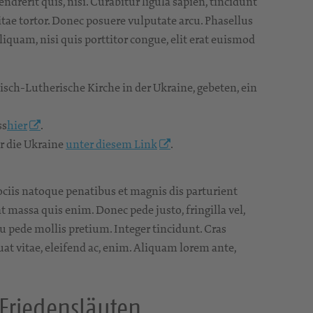
ndrerit quis, nisi. Curabitur ligula sapien, tincidunt
tae tortor. Donec posuere vulputate arcu. Phasellus
liquam, nisi quis porttitor congue, elit erat euismod
isch-Lutherische Kirche in der Ukraine, gebeten, ein
ss
hier
.
r die Ukraine
unter diesem Link
.
ciis natoque penatibus et magnis dis parturient
 massa quis enim. Donec pede justo, fringilla vel,
 eu pede mollis pretium. Integer tincidunt. Cras
at vitae, eleifend ac, enim. Aliquam lorem ante,
Friedensläuten