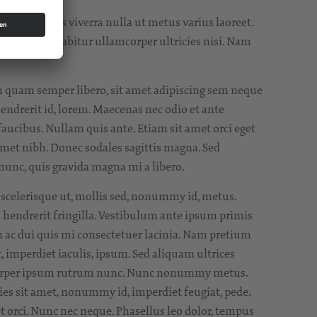
lus. Phasellus viverra nulla ut metus varius laoreet.
l augue. Curabitur ullamcorper ultricies nisi. Nam
quam semper libero, sit amet adipiscing sem neque
endrerit id, lorem. Maecenas nec odio et ante
faucibus. Nullam quis ante. Etiam sit amet orci eget
 amet nibh. Donec sodales sagittis magna. Sed
nunc, quis gravida magna mi a libero.
scelerisque ut, mollis sed, nonummy id, metus.
 hendrerit fringilla. Vestibulum ante ipsum primis
 In ac dui quis mi consectetuer lacinia. Nam pretium
ec, imperdiet iaculis, ipsum. Sed aliquam ultrices
lamcorper ipsum rutrum nunc. Nunc nonummy metus.
cies sit amet, nonummy id, imperdiet feugiat, pede.
et orci. Nunc nec neque. Phasellus leo dolor, tempus