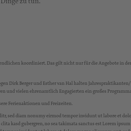
Dinge zu tun.
ndlichen koordiniert. Das gilt nicht nur für die Angebote in 
 Dirk Berger und Esther van Hal halten Jahrespraktikanten/
ieren und vielen ehrenamtlich Engagierten ein großes Programm
ere Ferienaktionen und Freizeiten.
litr, sed diam nonumy eirmod tempor invidunt ut labore et dol
t clita kasd gubergren, no sea takimata sanctus est Lorem ipsum