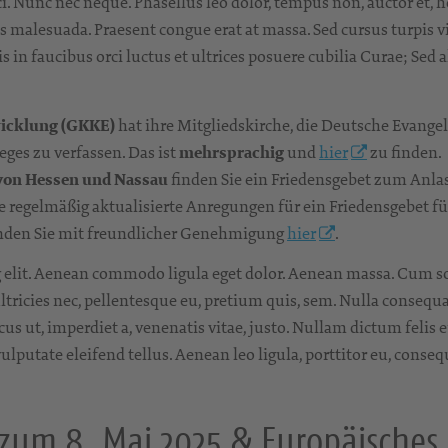
i. Nunc nec neque. Phasellus leo dolor, tempus non, auctor et, he
 malesuada. Praesent congue erat at massa. Sed cursus turpis vi
in faucibus orci luctus et ultrices posuere cubilia Curae; Sed a
wicklung (GKKE)
hat ihre Mitgliedskirche, die Deutsche Evangel
eges zu verfassen. Das ist
mehrsprachig
und
hier
zu finden.
 von Hessen und Nassau
finden Sie ein Friedensgebet zum Anla
e regelmäßig aktualisierte Anregungen für ein Friedensgebet fü
nden Sie mit freundlicher Genehmigung
hier
.
g elit. Aenean commodo ligula eget dolor. Aenean massa. Cum so
tricies nec, pellentesque eu, pretium quis, sem. Nulla consequat
ncus ut, imperdiet a, venenatis vitae, justo. Nullam dictum felis
utate eleifend tellus. Aenean leo ligula, porttitor eu, consequ
 zum 8. Mai 2025 & Europäisches 