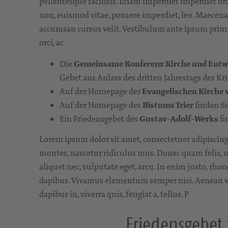
pellentesque facilisis. Etiam imperdiet imperdiet orc
non, euismod vitae, posuere imperdiet, leo. Maecenas
accumsan cursus velit. Vestibulum ante ipsum primis 
orci, ac
Die
Gemeinsame Konferenz Kirche und Ent
Gebet aus Anlass des dritten Jahrestags des Kri
Auf der Homepage der
Evangelischen Kirche
Auf der Homepage des
Bistums Trier
finden Si
Ein Friedensgebet des
Gustav-Adolf-Werks
fi
Lorem ipsum dolor sit amet, consectetuer adipiscin
montes, nascetur ridiculus mus. Donec quam felis, ul
aliquet nec, vulputate eget, arcu. In enim justo, rho
dapibus. Vivamus elementum semper nisi. Aenean vulp
dapibus in, viverra quis, feugiat a, tellus. P
Friedensgebet