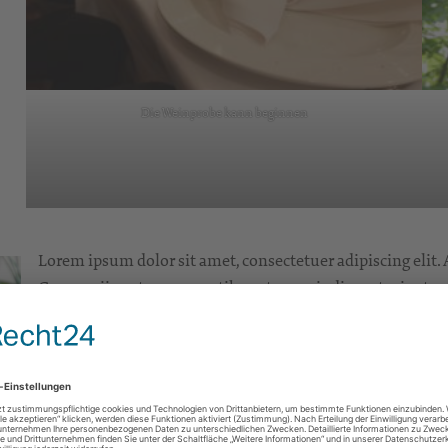
Die Weinprobe kann beginnen
Lorem ipsum dolor sit amet, consectetuer adipiscing elit
Cum sociis natoque penatibus et magnis dis parturient m
Donec quam felis, ultricies nec, pellentesque eu, pretiu
pede justo, fringilla vel, aliquet nec, vulputate eget, arcu.
vitae, justo. Nullam dictum felis eu pede mollis pretium
semper nisi. Aenean vulputate eleifend tellus. Aenean leo l
enim.