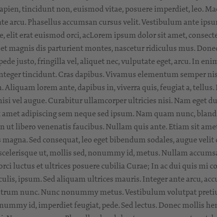
a sapien, tincidunt non, euismod vitae, posuere imperdiet, leo. 
ate arcu. Phasellus accumsan cursus velit. Vestibulum ante ipsum
ue, elit erat euismod orci, acLorem ipsum dolor sit amet, consec
t magnis dis parturient montes, nascetur ridiculus mus. Donec 
 justo, fringilla vel, aliquet nec, vulputate eget, arcu. In enim
Integer tincidunt. Cras dapibus. Vivamus elementum semper nisi
m. Aliquam lorem ante, dapibus in, viverra quis, feugiat a, tellus
isi vel augue. Curabitur ullamcorper ultricies nisi. Nam eget d
met adipiscing sem neque sed ipsum. Nam quam nunc, blandit v
 ut libero venenatis faucibus. Nullam quis ante. Etiam sit amet 
is magna. Sed consequat, leo eget bibendum sodales, augue velit 
celerisque ut, mollis sed, nonummy id, metus. Nullam accumsan 
rci luctus et ultrices posuere cubilia Curae; In ac dui quis mi 
iaculis, ipsum. Sed aliquam ultrices mauris. Integer ante arcu, ac
utrum nunc. Nunc nonummy metus. Vestibulum volutpat pretium li
onummy id, imperdiet feugiat, pede. Sed lectus. Donec mollis hen