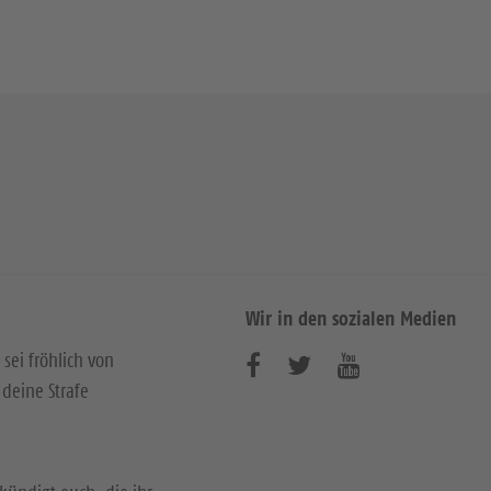
Wir in den sozialen Medien
 sei fröhlich von
B
B
B
deine Strafe
e
e
e
s
s
s
u
u
u