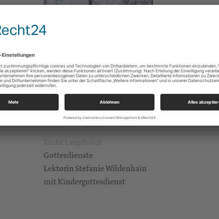
Kirche Langebrück
Gottesdienste
Lektorin Stefanie Wildenhain
mit Kindergottesdienst