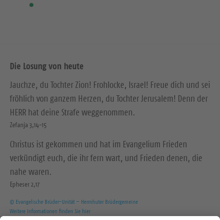
Die Losung von heute
Jauchze, du Tochter Zion! Frohlocke, Israel! Freue dich und sei
fröhlich von ganzem Herzen, du Tochter Jerusalem! Denn der
HERR hat deine Strafe weggenommen.
Zefanja 3,14-15
Christus ist gekommen und hat im Evangelium Frieden
verkündigt euch, die ihr fern wart, und Frieden denen, die
nahe waren.
Epheser 2,17
© Evangelische Brüder-Unität – Herrnhuter Brüdergemeine
Weitere Informationen finden Sie hier