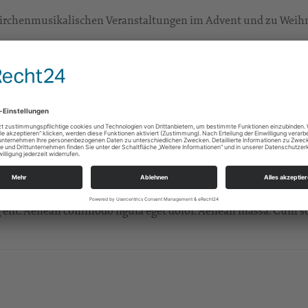
en kirchenmusikalischen Veranstaltungen im Advent und zu Wei
haben die neuen oder wiedergewählten Kirchenvorsteherinnen 
g elit. Aenean commodo ligula eget dolor. Aenean massa. Cum so