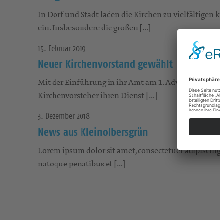
In Dorf und Stadt laden die Kirchen zu vielfältig
ein. Insbesondere die großen […]
15. Februar 2019
Neuer Kirchenvorstand gewählt
Mit der Einführung in ihr Amt am 1. Advent 2020 
Kirchenvorsteher ihren Dienst […]
3. Dezember 2018
News aus Kleinolbersgrün
Lorem ipsum dolor sit amet, consectetuer adipiscin
natoque penatibus et […]