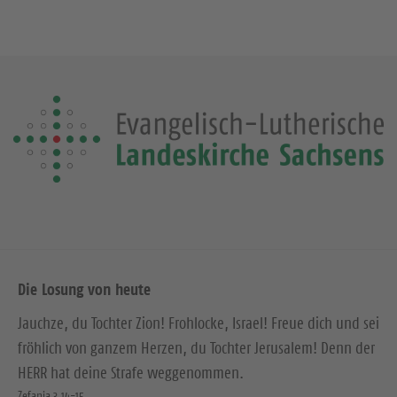
c
e
h
r
s
i
t
g
e
e
S
S
e
e
i
i
t
t
e
e
Die Losung von heute
Jauchze, du Tochter Zion! Frohlocke, Israel! Freue dich und sei
fröhlich von ganzem Herzen, du Tochter Jerusalem! Denn der
HERR hat deine Strafe weggenommen.
Zefanja 3,14-15