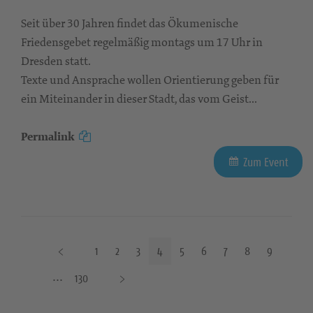
Seit über 30 Jahren findet das Ökumenische
Friedensgebet regelmäßig montags um 17 Uhr in
Dresden statt.
Texte und Ansprache wollen Orientierung geben für
ein Miteinander in dieser Stadt, das vom Geist...
Permalink
Zum Event
V
1
2
3
4
5
6
7
8
9
o
N
130
r
ä
h