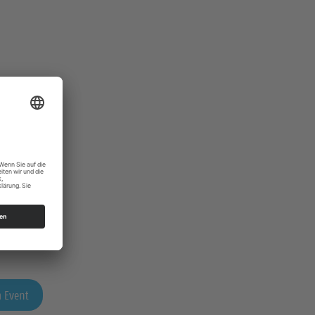
 Event
 Event