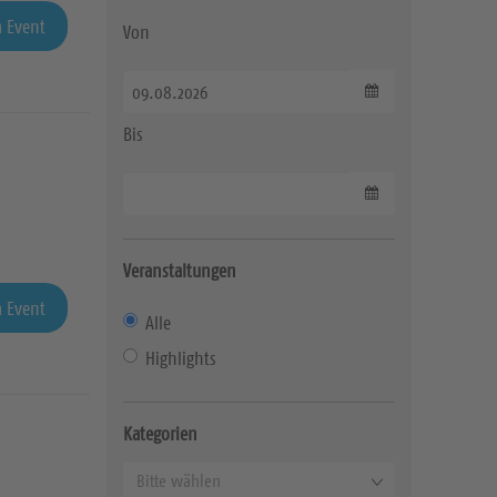
 Event
Von
Datum wählen
Bis
Datum wählen
Veranstaltungen
 Event
Alle
Highlights
Kategorien
K
Bitte wählen