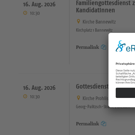
Familiengottesdienst 
16. Aug. 2026
KandidatInnen
10:30
Kirche Bannewitz
Kirchplatz 1 Bannewitz
Permalink
Gottesdienst
16. Aug. 2026
10:30
Kirche Prohlis
Georg-Palitzsch-Straße 2 Dresden
Permalink